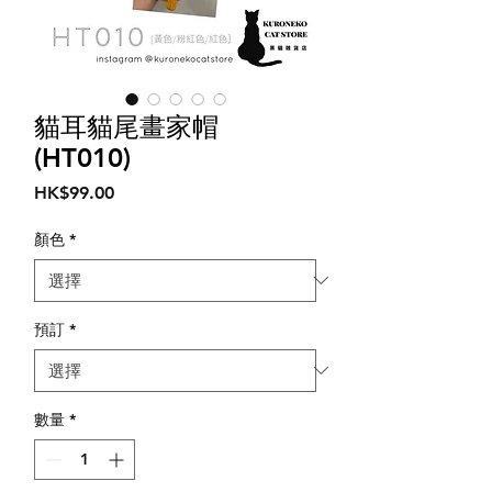
貓耳貓尾畫家帽
(HT010)
價
HK$99.00
格
顏色
*
預訂
*
數量
*