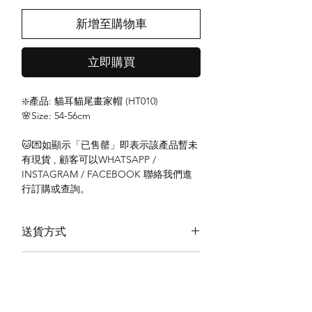
新增至購物車
立即購買
❇️產品: 貓耳貓尾畫家帽 (HT010)
🌸Size: 54-56cm
🐱💌如顯示「已售罄」即表示該產品暫未
有現貨 , 顧客可以WHATSAPP /
INSTAGRAM / FACEBOOK 聯絡我們進
行訂購或查詢。
送貨方式
本地送貨
付款方式
本地取貨
以 PayMe 付款
退貨及退款政策
銀行轉帳