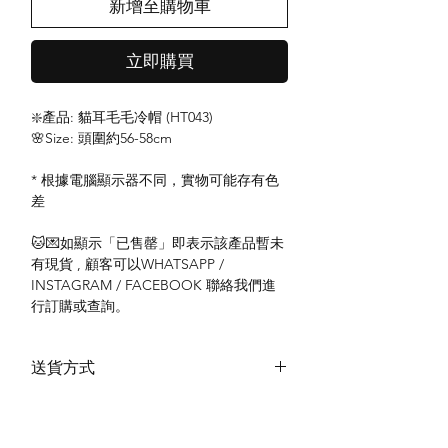
新增至購物車
立即購買
❇️產品: 貓耳毛毛冷帽 (HT043)
🌸Size: 頭圍約56-58cm
* 根據電腦顯示器不同，實物可能存有色
差
🐱💌如顯示「已售罄」即表示該產品暫未
有現貨 , 顧客可以WHATSAPP /
INSTAGRAM / FACEBOOK 聯絡我們進
行訂購或查詢。
送貨方式
本地送貨
付款方式
本地取貨