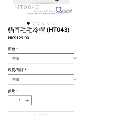
貓耳毛毛冷帽 (HT043)
價
HK$129.00
格
顏色
*
現貨/預訂
*
數量
*