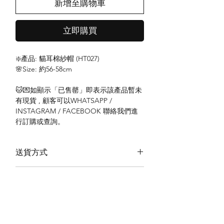
新增至購物車
立即購買
❇️產品: 貓耳棉紗帽 (HT027)
🌸Size: 約56-58cm
🐱💌如顯示「已售罄」即表示該產品暫未
有現貨 , 顧客可以WHATSAPP /
INSTAGRAM / FACEBOOK 聯絡我們進
行訂購或查詢。
送貨方式
本地送貨
付款方式
本地取貨
以 PayMe 付款
退貨及退款政策
銀行轉帳