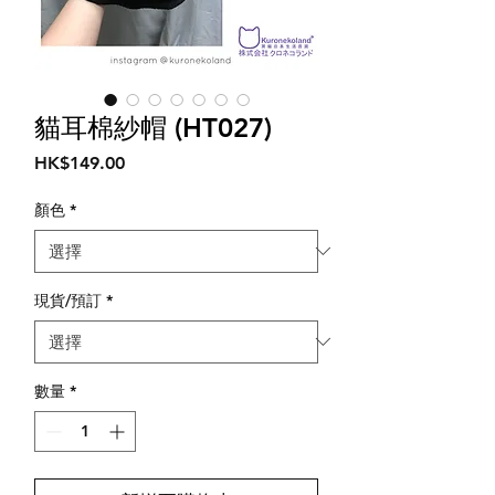
貓耳棉紗帽 (HT027)
價
HK$149.00
格
顏色
*
現貨/預訂
*
數量
*