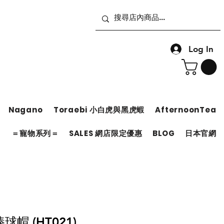
Log In
Nagano
Toraebi 小白虎與黑虎蝦
AfternoonTea
＝
＝寵物系列＝
SALES 網店限定優惠
BLOG
日本官網
帽 (HT021)