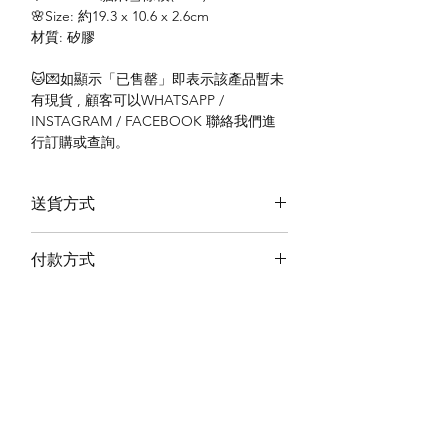
🌸Size: 約19.3 x 10.6 x 2.6cm
材質: 矽膠
🐱💌如顯示「已售罄」即表示該產品暫未
有現貨 , 顧客可以WHATSAPP /
INSTAGRAM / FACEBOOK 聯絡我們進
行訂購或查詢。
送貨方式
本地送貨
付款方式
本地取貨
以 PayMe 付款
退貨及退款政策
銀行轉帳
🐱貨物出門 恕不退換
🐱請勿棄單 不會退還款項
🐱門市與網店同步發售 可能會有缺貨情況
🐱預訂產品 可能會有缺貨情況
🐱如遇上缺貨 將於2日內全數退款
關於我們
付款方式