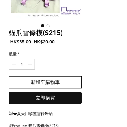
貓爪雪條模(S215)
一
促
 HK$35.00 
HK$20.00
般
銷
價
價
數量
*
格
格
新增至購物車
立即購買
🐱❤️夏天用黎整雪條岩晒
❇️Product: 貓爪雪條模(S215)