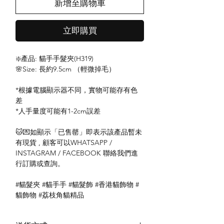
新增至購物車
立即購買
❇️產品: 貓手手髮夾(H319)
🌸Size: 長約9.5cm （輕微掉毛）
*根據電腦顯示器不同，實物可能存有色
差
*人手量度可能有1-2cm誤差
🐱💌如顯示「已售罄」即表示該產品暫未
有現貨 , 顧客可以WHATSAPP /
INSTAGRAM / FACEBOOK 聯絡我們進
行訂購或查詢。
#貓髮夾 #貓手手 #貓髮飾 #香港貓飾物 #
貓飾物 #荔枝角貓精品