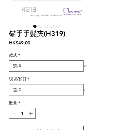
貓手手髮夾(H319)
價
HK$49.00
格
款式
*
現貨/預訂
*
數量
*