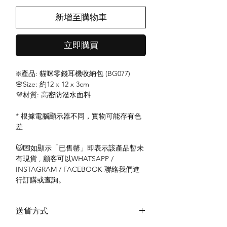
新增至購物車
立即購買
❇️產品: 貓咪零錢耳機收納包 (BG077)
🌸Size: 約12 x 12 x 3cm
💜材質: 高密防潑水面料
* 根據電腦顯示器不同，實物可能存有色
差
🐱💌如顯示「已售罄」即表示該產品暫未
有現貨 , 顧客可以WHATSAPP /
INSTAGRAM / FACEBOOK 聯絡我們進
行訂購或查詢。
送貨方式