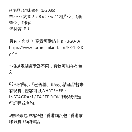
❇️產品: 貓咪銀包 (BG086)
🌸Size: 約10.6 x 8 x 2cm / 1相片位、1紙
幣位、7卡位
💜材質: PU
另有卡套款-》高貴可愛貓卡套 (BG070)
https://www.kuronekoland.net/i/R2HlGK
gAA
* 根據電腦顯示器不同，實物可能存有色
差
🐱💌如顯示「已售罄」即表示該產品暫未
有現貨 , 顧客可以WHATSAPP /
INSTAGRAM / FACEBOOK 聯絡我們進
行訂購或查詢。
#貓咪銀包 #貓銀包 #香港貓銀包 #香港貓
咪雜貨 #貓咪精品