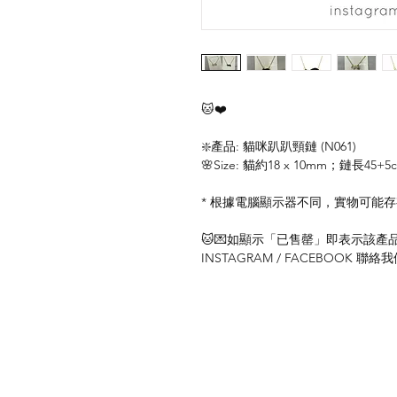
🐱❤️
❇️產品: 貓咪趴趴頸鏈 (N061)
🌸Size: 貓約18 x 10mm；鏈長45+5
* 根據電腦顯示器不同，實物可能
🐱💌如顯示「已售罄」即表示該產品暫
INSTAGRAM / FACEBOOK 
關於我們