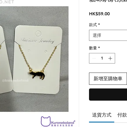
價
HK$59.00
格
款式
*
選擇
數量
*
新增至購物車
送貨方式
付款