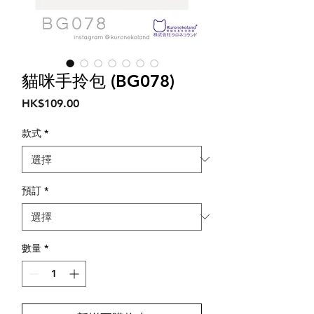
貓咪手拎包 (BG078)
價
HK$109.00
格
款式
*
預訂
*
數量
*