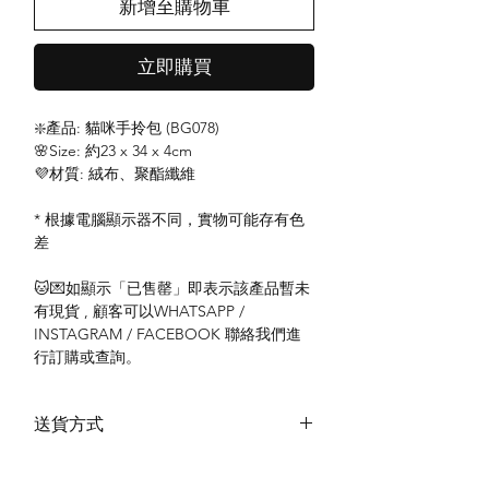
新增至購物車
立即購買
❇️產品: 貓咪手拎包 (BG078)
🌸Size: 約23 x 34 x 4cm
💜材質: 絨布、聚酯纖維
* 根據電腦顯示器不同，實物可能存有色
差
🐱💌如顯示「已售罄」即表示該產品暫未
有現貨 , 顧客可以WHATSAPP /
INSTAGRAM / FACEBOOK 聯絡我們進
行訂購或查詢。
送貨方式
本地送貨
付款方式
本地取貨