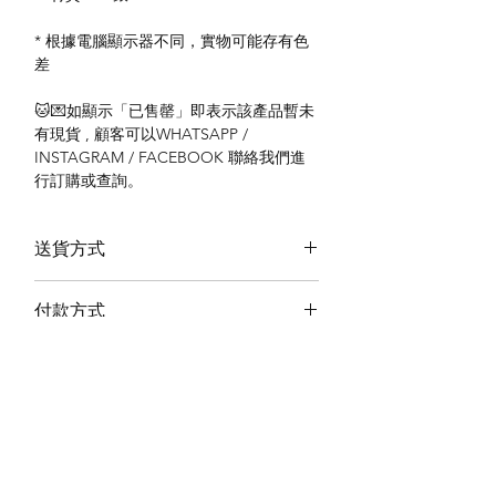
* 根據電腦顯示器不同，實物可能存有色
差
🐱💌如顯示「已售罄」即表示該產品暫未
有現貨 , 顧客可以WHATSAPP /
INSTAGRAM / FACEBOOK 聯絡我們進
行訂購或查詢。
送貨方式
本地送貨
付款方式
本地取貨
以 PayMe 付款
退貨及退款政策
銀行轉帳
🐱貨物出門 恕不退換
🐱請勿棄單 不會退還款項
🐱門市與網店同步發售 可能會有缺貨情況
🐱預訂產品 可能會有缺貨情況