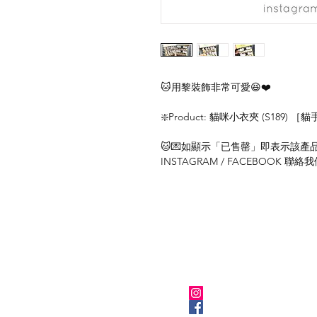
🐱用黎裝飾非常可愛😆❤️
❇️Product: 貓咪小衣夾 (S189) ［
🐱💌如顯示「已售罄」即表示該產品暫
INSTAGRAM / FACEBOOK 
關於我們
Instagram
Facebook