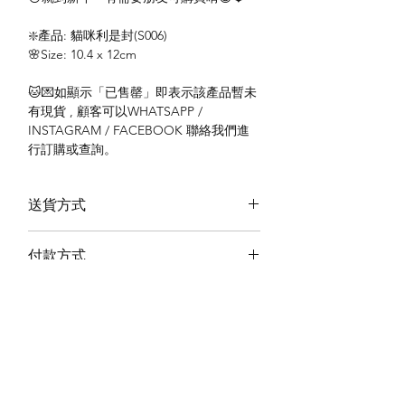
❇️產品: 貓咪利是封(S006)
🌸Size: 10.4 x 12cm
🐱💌如顯示「已售罄」即表示該產品暫未
有現貨 , 顧客可以WHATSAPP /
INSTAGRAM / FACEBOOK 聯絡我們進
行訂購或查詢。
送貨方式
本地送貨
付款方式
本地取貨
以 PayMe 付款
退貨及退款政策
銀行轉帳
🐱貨物出門 恕不退換
🐱請勿棄單 不會退還款項
🐱門市與網店同步發售 可能會有缺貨情況
🐱預訂產品 可能會有缺貨情況