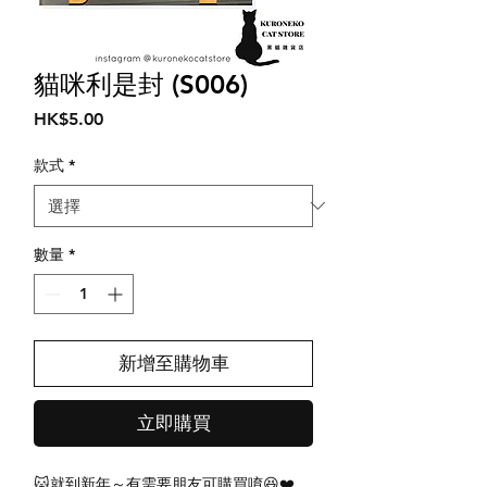
貓咪利是封 (S006)
價
HK$5.00
格
款式
*
數量
*
新增至購物車
立即購買
🐱就到新年～有需要朋友可購買唷😆❤️