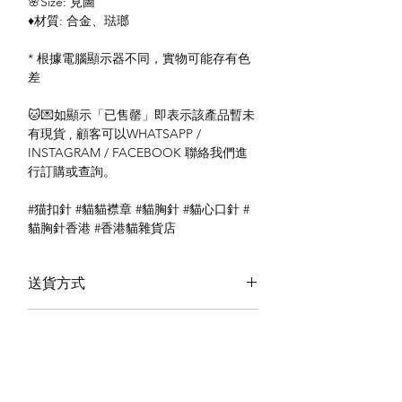
🌸Size: 見圖
♦️材質: 合金、琺瑯
* 根據電腦顯示器不同，實物可能存有色
差
🐱💌如顯示「已售罄」即表示該產品暫未
有現貨 , 顧客可以WHATSAPP /
INSTAGRAM / FACEBOOK 聯絡我們進
行訂購或查詢。
#猫扣針 #貓貓襟章 #貓胸針 #貓心口針 #
貓胸針香港 #香港貓雜貨店
送貨方式
本地送貨
付款方式
本地取貨
以 PayMe 付款
退貨及退款政策
銀行轉帳