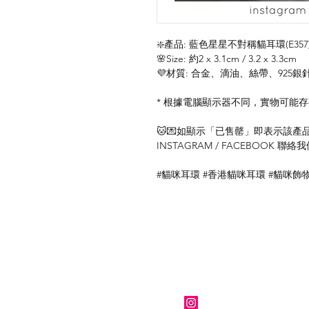
❇️產品: 藍色星星不對稱貓耳環(E357
🌸Size: 約2 x 3.1cm / 3.2 x 3.3cm
💜材質: 合金、滴油、絲帶、925銀
* 根據電腦顯示器不同，實物可能
🐱💌如顯示「已售罄」即表示該產品暫
INSTAGRAM / FACEBOOK 
#貓咪耳環 #香港貓咪耳環 #貓咪飾
關於我們
Instagram