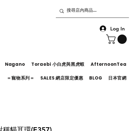
Log In
Nagano
Toraebi 小白虎與黑虎蝦
AfternoonTea
＝
＝寵物系列＝
SALES 網店限定優惠
BLOG
日本官網
稱貓耳環(E357)