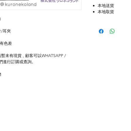
本地送貨
本地取貨
)
針/耳夾
存有色差
未有現貨 , 顧客可以WHATSAPP /
聯絡我們進行訂購或查詢。
物
付款方式
聯
送貨方式
ku