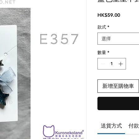
價
HK$59.00
格
款式
*
選擇
數量
*
新增至購物車
送貨方式
付款