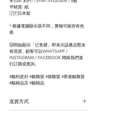
🌸Size: 約H11.5×W7.5×D0.6cm / 8枚
💜材質: 紙
🇯🇵日本製
* 根據電腦顯示器不同，實物可能存有色
差
🐱💌如顯示「已售罄」即表示該產品暫未
有現貨 , 顧客可以WHATSAPP /
INSTAGRAM / FACEBOOK 聯絡我們進
行訂購或查詢。
#貓利是封 #貓雜貨 #猫雜貨 #香港貓雜貨
#貓精品店 #貓精品
送貨方式
本地送貨
付款方式
本地取貨
以 PayMe 付款