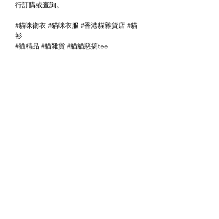
行訂購或查詢。
#貓咪衛衣 #貓咪衣服 #香港貓雜貨店 #貓
衫
#猫精品 #貓雜貨 #貓貓惡搞tee
送貨方式
本地送貨
付款方式
本地取貨
以 PayMe 付款
退貨及退款政策
銀行轉帳
🐱貨物出門 恕不退換
🐱請勿棄單 不會退還款項
🐱門市與網店同步發售 可能會有缺貨情況
🐱預訂產品 可能會有缺貨情況
🐱如遇上缺貨 將於2日內全數退款
關於我們
付款方式
🐱不接急單 運輸和安排發貨需時 介意者
Instagram
送貨方式
請慎重考慮
Facebook
退貨及退款政策