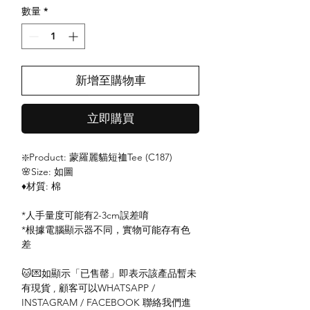
數量
*
新增至購物車
立即購買
❇️Product: 蒙羅麗貓短裇Tee (C187)
🌸Size: 如圖
♦️材質: 棉
*人手量度可能有2-3cm誤差唷
*根據電腦顯示器不同，實物可能存有色
差
🐱💌如顯示「已售罄」即表示該產品暫未
有現貨 , 顧客可以WHATSAPP /
INSTAGRAM / FACEBOOK 聯絡我們進