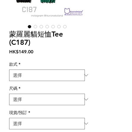
蒙羅麗貓短恤Tee
(C187)
價
HK$149.00
格
款式
*
尺碼
*
現貨/預訂
*