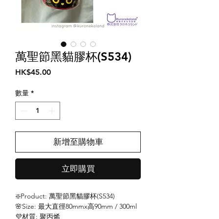
萬聖節黑貓膠杯(S534)
價
HK$45.00
格
數量
*
新增至購物車
立即購買
❇️Product: 萬聖節黑貓膠杯(S534)
🌸Size: 最大直徑80mmx高90mm / 300ml
💜材質: 聚丙烯