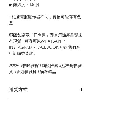
耐熱温度：140度
* 根據電腦顯示器不同，實物可能存有色
差
🐱💌如顯示「已售罄」即表示該產品暫未
有現貨 , 顧客可以WHATSAPP /
INSTAGRAM / FACEBOOK 聯絡我們進
行訂購或查詢。
#貓杯 #貓咪雜貨 #貓奴推薦 #荔枝角貓雜
貨 #香港貓雜貨 #貓咪精品
送貨方式
本地送貨
付款方式
本地取貨
以 PayMe 付款
退貨及退款政策
銀行轉帳