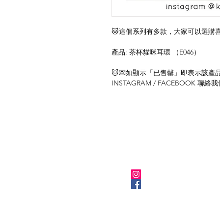
🐱這個系列有多款，大家可以選購喜
產品: 茶杯貓咪耳環 （E046）
🐱💌如顯示「已售罄」即表示該產品暫
INSTAGRAM / FACEBOOK 
關於我們
Instagram
Facebook
​BLOG