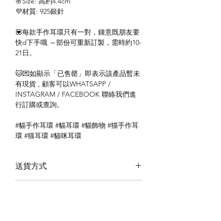
🌸Size: 高約4.4cm
💜材質: 925銀針
💟每款手作耳環只有一對，鍾意既朋友要
快d下手哦 ～部份可重新訂製，需時約10-
21日。
🐱💌如顯示「已售罄」即表示該產品暫未
有現貨 , 顧客可以WHATSAPP /
INSTAGRAM / FACEBOOK 聯絡我們進
行訂購或查詢。
#貓手作耳環 #貓耳環 #貓飾物 #猫手作耳
環 #猫耳環 #貓咪耳環
送貨方式
本地送貨
付款方式
本地取貨
以 PayMe 付款