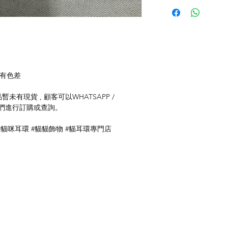
存有色差
未有現貨 , 顧客可以WHATSAPP /
聯絡我們進行訂購或查詢。
#貓咪耳環 #貓貓飾物 #貓耳環專門店
付款方式
聯
送貨方式
ku