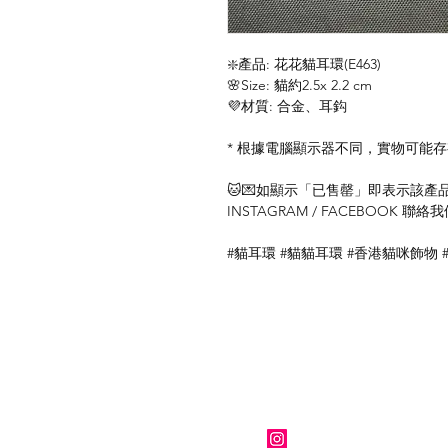
❇️產品: 花花貓耳環(E463)
🌸Size: 貓約2.5x 2.2 cm
💜材質: 合金、耳鈎
* 根據電腦顯示器不同，實物可能
🐱💌如顯示「已售罄」即表示該產品暫
INSTAGRAM / FACEBOOK 
#貓耳環 #貓貓耳環 #香港貓咪飾物 
關於我們
Instagram