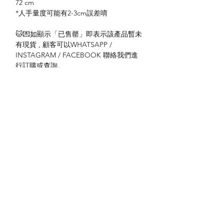
72 cm
*人手量度可能有2-3cm誤差唷
🐱💌如顯示「已售罄」即表示該產品暫未
有現貨 , 顧客可以WHATSAPP /
INSTAGRAM / FACEBOOK 聯絡我們進
行訂購或查詢。
送貨方式
本地送貨
付款方式
本地取貨
以 PayMe 付款
退貨及退款政策
銀行轉帳
🐱貨物出門 恕不退換
🐱請勿棄單 不會退還款項
🐱門市與網店同步發售 可能會有缺貨情況
🐱預訂產品 可能會有缺貨情況
🐱如遇上缺貨 將於2日內全數退款
關於我們
付款方式
🐱不接急單 運輸和安排發貨需時 介意者