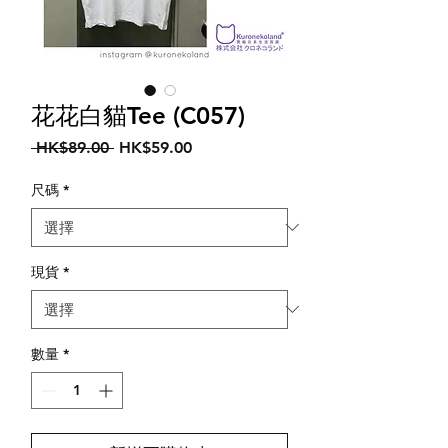
花花白貓Tee (C057)
一
促
 HK$89.00 
HK$59.00
般
銷
價
價
尺碼
*
格
格
現貨
*
數量
*