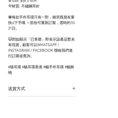
🌸Size: 約4 x 6cm
💜材質: 不鏽鋼耳針
💟每款手作耳環只有一對，鍾意既朋友要
快d下手哦 ～部份可重新訂製，需時約10-
21日。
🐱💌如顯示「已售罄」即表示該產品暫未
有現貨 , 顧客可以WHATSAPP /
INSTAGRAM / FACEBOOK 聯絡我們進
行訂購或查詢。
#猫耳環 #貓耳環香港 #貓手作耳環 #貓飾
物
送貨方式
本地送貨
付款方式
本地取貨
以 PayMe 付款