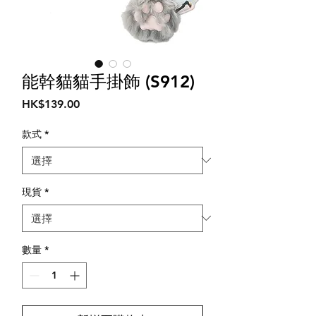
能幹貓貓手掛飾 (S912)
價
HK$139.00
格
款式
*
現貨
*
數量
*