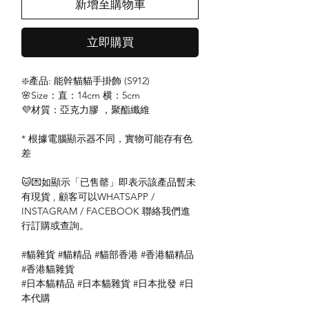
新增至購物車
立即購買
❇️產品: 能幹貓貓手掛飾 (S912)
🌸Size：直：14cm 横：5cm
💜材質：亞克力膠 ，聚酯纖維
* 根據電腦顯示器不同，實物可能存有色
差
🐱💌如顯示「已售罄」即表示該產品暫未
有現貨 , 顧客可以WHATSAPP /
INSTAGRAM / FACEBOOK 聯絡我們進
行訂購或查詢。
#貓雜貨 #貓精品 #貓部香港 #香港貓精品
#香港貓雜貨
#日本貓精品 #日本貓雜貨 #日本批發 #日
本代購