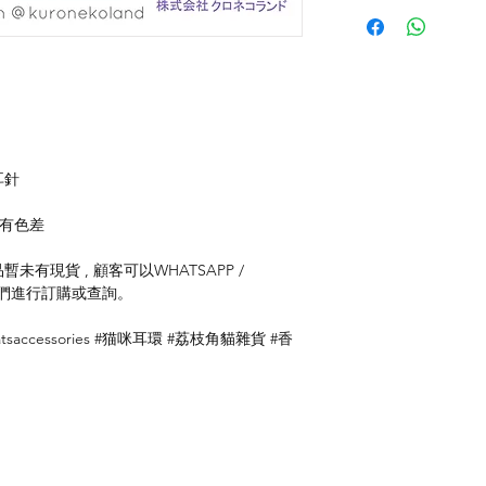
耳針
存有色差
未有現貨 , 顧客可以WHATSAPP /
聯絡我們進行訂購或查詢。
saccessories #猫咪耳環 #荔枝角貓雜貨 #香