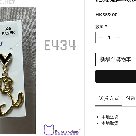
價
HK$59.00
格
數量
*
新增至購物車
送貨方式
付款
本地送貨
本地取貨