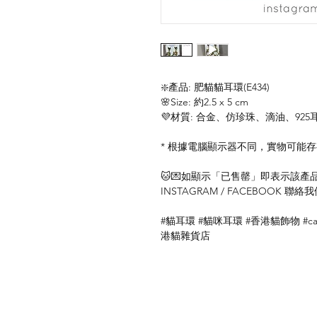
❇️產品: 肥貓貓耳環(E434)
🌸Size: 約2.5 x 5 cm
💜材質: 合金、仿珍珠、滴油、925
* 根據電腦顯示器不同，實物可能
🐱💌如顯示「已售罄」即表示該產品暫
INSTAGRAM / FACEBOOK 
#貓耳環 #貓咪耳環 #香港貓飾物 #cat
港貓雜貨店