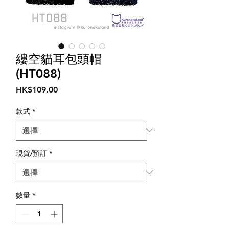
縷空貓耳包頭帽
(HT088)
價
HK$109.00
格
款式
*
現貨/預訂
*
數量
*