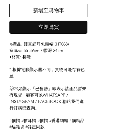
新增至購物車
立即購買
❇️產品: 縷空貓耳包頭帽 (HT088)
🌸Size: 55-59cm / 帽深 24cm
♦️材質: 棉滌
* 根據電腦顯示器不同，實物可能存有色
差
🐱💌如顯示「已售罄」即表示該產品暫未
有現貨 , 顧客可以WHATSAPP /
INSTAGRAM / FACEBOOK 聯絡我們進
行訂購或查詢。
#貓帽 #貓耳帽 #貓帽 #香港貓帽 #貓精品
#貓雜貨 #韓星同款