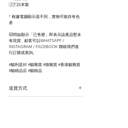
🇯🇵日本製
* 根據電腦顯示器不同，實物可能存有色
差
🐱💌如顯示「已售罄」即表示該產品暫未
有現貨 , 顧客可以WHATSAPP /
INSTAGRAM / FACEBOOK 聯絡我們進
行訂購或查詢。
#貓利是封 #貓雜貨 #猫雜貨 #香港貓雜貨
#貓精品店 #貓精品
送貨方式
本地送貨
付款方式
本地取貨
以 PayMe 付款
退貨及退款政策
銀行轉帳