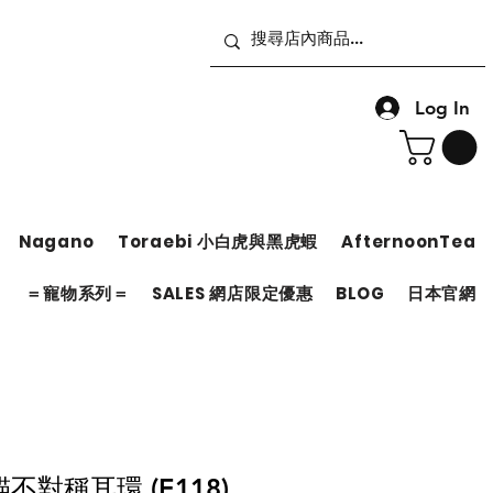
Log In
Nagano
Toraebi 小白虎與黑虎蝦
AfternoonTea
＝
＝寵物系列＝
SALES 網店限定優惠
BLOG
日本官網
對稱耳環 (E118)