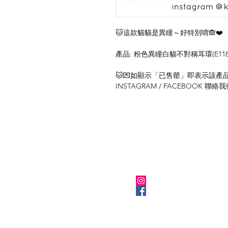
🐱這款貓貓是異瞳～好特別唷🙈❤️
產品: 粉色異瞳白貓不對稱耳環(E118
🐱💌如顯示「已售罄」即表示該產品暫
INSTAGRAM / FACEBOOK 
關於我們
Instagram
Facebook
​BLOG