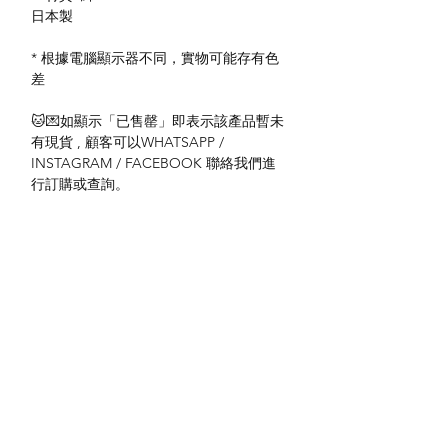
日本製
* 根據電腦顯示器不同，實物可能存有色
差
🐱💌如顯示「已售罄」即表示該產品暫未
有現貨 , 顧客可以WHATSAPP /
INSTAGRAM / FACEBOOK 聯絡我們進
行訂購或查詢。
#貓雜貨 #招財貓 #荔枝角貓雜貨 #貓文具
#貓精品 #貓專門店
關於我們
付款方式
Instagram
送貨方式
Facebook
退貨及退款政策
​BLOG