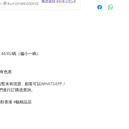
碼、44/45/碼（偏小一碼）
存有色差
未有現貨 , 顧客可以WHATSAPP /
聯絡我們進行訂購或查詢。
拖鞋香港 #貓精品店