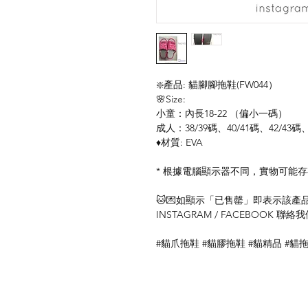
❇️產品: 貓腳腳拖鞋(FW044）
🌸Size:
小童：內長18-22 （偏小一碼）
成人：38/39碼、40/41碼、42/43
♦️材質: EVA
* 根據電腦顯示器不同，實物可能
🐱💌如顯示「已售罄」即表示該產品暫
INSTAGRAM / FACEBOOK 
#貓爪拖鞋 #貓膠拖鞋 #貓精品 #貓