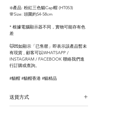
❇️產品: 粉紅三色貓Cap帽 (HT053)
🌸Size: 頭圍約54-58cm
* 根據電腦顯示器不同，實物可能存有色
差
🐱💌如顯示「已售罄」即表示該產品暫未
有現貨 , 顧客可以WHATSAPP /
INSTAGRAM / FACEBOOK 聯絡我們進
行訂購或查詢。
#貓帽 #貓帽香港 #貓精品
送貨方式
本地送貨
付款方式
本地取貨
以 PayMe 付款
退貨及退款政策
銀行轉帳