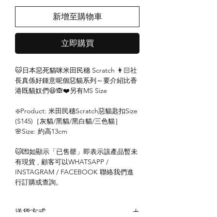
新增至購物車
立即購買
🐱日本惡死貓咪米田民穗 Scratch 👩🏻社
長真係好鍾意呢個惡貓系列～要介紹比香
港既貓奴們😆🙈❤️另有MS Size
❇️Product: 米田民穗Scratch惡貓匙扣Size
(S145)［灰貓/黑貓/黑白貓/三色貓］
🌸Size: 約高13cm
🐱💌如顯示「已售罄」即表示該產品暫未
有現貨 , 顧客可以WHATSAPP /
INSTAGRAM / FACEBOOK 聯絡我們進
行訂購或查詢。
送貨方式