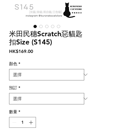
米田民穗Scratch惡貓匙
扣Size (S145)
價
HK$169.00
格
顏色
*
預訂
*
數量
*