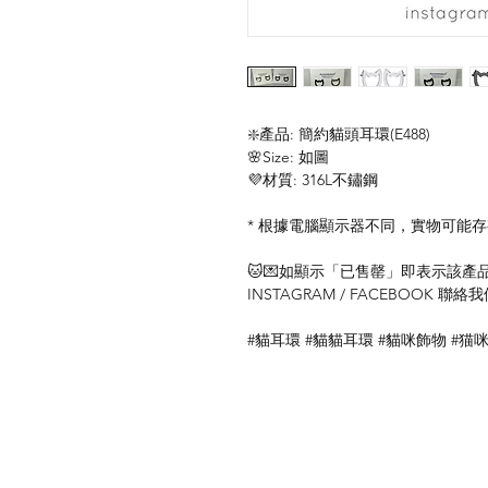
❇️產品: 簡約貓頭耳環(E488)
🌸Size: 如圖
💜材質: 316L不鏽鋼
* 根據電腦顯示器不同，實物可能
🐱💌如顯示「已售罄」即表示該產品暫
INSTAGRAM / FACEBOOK 
#貓耳環 #貓貓耳環 #貓咪飾物 #猫