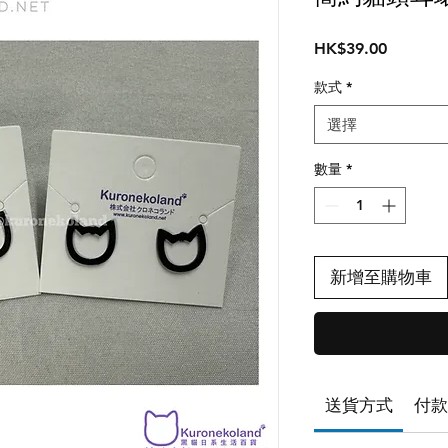
價
HK$39.00
格
款式
*
選擇
數量
*
新增至購物車
送貨方式
付款