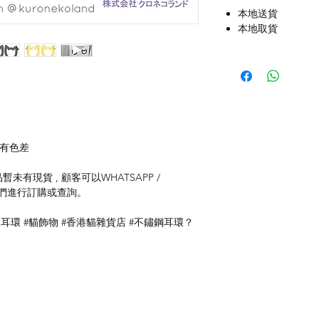
本地送貨
本地取貨
存有色差
未有現貨 , 顧客可以WHATSAPP /
聯絡我們進行訂購或查詢。
咪耳環 #貓飾物 #香港貓雜貨店 #不鏽鋼耳環？