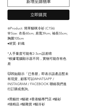
新增至購物車
立即購買
❇️Product: 簡單貓咪冷衫 (C156)
🌸Size: 衣長60cm; 肩寬39cm; 袖長55cm;
胸圍105cm
♦️材質: 針織
*人手量度可能有2-3cm誤差唷
*根據電腦顯示器不同，實物可能存有色
差
🐱💌如顯示「已售罄」即表示該產品暫未
有現貨 , 顧客可以WHATSAPP /
INSTAGRAM / FACEBOOK 聯絡我們進
行訂購或查詢。
#黑貓控 #貓裙 #香港貓專門店 #貓衫
#猫精品 #貓雜貨 #貓冷衫