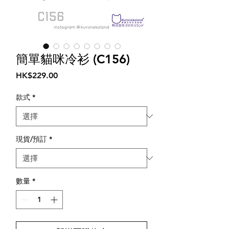
簡單貓咪冷衫 (C156)
價
HK$229.00
格
款式
*
現貨/預訂
*
數量
*