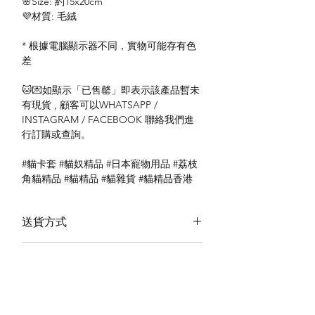
🌸Size: 約15x20cm
💜材質: 毛絨
* 根據電腦顯示器不同，實物可能存有色
差
🐱💌如顯示「已售罄」即表示該產品暫未
有現貨 , 顧客可以WHATSAPP /
INSTAGRAM / FACEBOOK 聯絡我們進
行訂購或查詢。
#貓卡套 #貓奴精品 #日本寵物用品 #荔枝
角貓精品 #貓精品 #貓雜貨 #貓精品香港
送貨方式
本地送貨
付款方式
本地取貨
以 PayMe 付款
退貨及退款政策
銀行轉帳