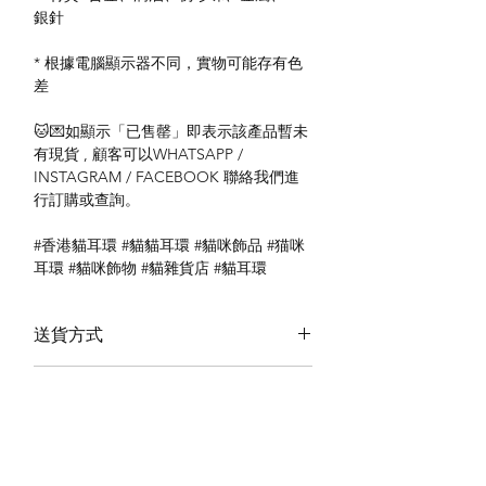
銀針
* 根據電腦顯示器不同，實物可能存有色
差
🐱💌如顯示「已售罄」即表示該產品暫未
有現貨 , 顧客可以WHATSAPP /
INSTAGRAM / FACEBOOK 聯絡我們進
行訂購或查詢。
#香港貓耳環 #貓貓耳環 #貓咪飾品 #猫咪
耳環 #貓咪飾物 #貓雜貨店 #貓耳環
送貨方式
本地送貨
付款方式
本地取貨
以 PayMe 付款
退貨及退款政策
銀行轉帳