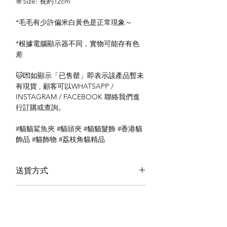
🌸Size: 長約12cm
*毛毛有少許偏米白黃色是正常現象～
*根據電腦顯示器不同，實物可能存有色
差
🐱💌如顯示「已售罄」即表示該產品暫未
有現貨 , 顧客可以WHATSAPP /
INSTAGRAM / FACEBOOK 聯絡我們進
行訂購或查詢。
#貓貓鯊魚夾 #貓頭夾 #貓貓髮飾 #香港貓
飾品 #貓飾物 #荔枝角貓精品
送貨方式
本地送貨
付款方式
本地取貨
以 PayMe 付款