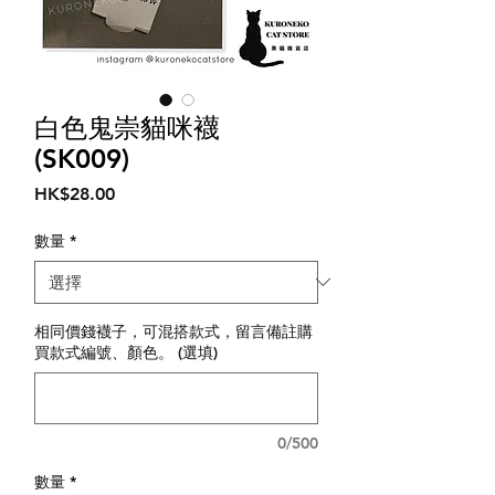
白色鬼崇貓咪襪
(SK009)
價
HK$28.00
格
數量
*
相同價錢襪子，可混搭款式，留言備註購
買款式編號、顏色。 (選填)
0/500
數量
*