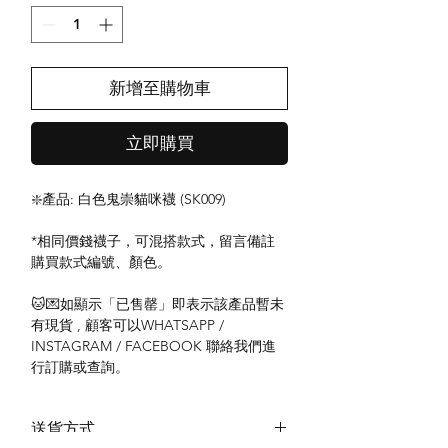
新增至購物車
立即購買
❇️產品: 白色鬼崇貓咪襪 (SK009)
*相同價錢襪子，可混搭款式，留言備註
購買款式編號、顏色。
🐱💌如顯示「已售罄」即表示該產品暫未
有現貨 , 顧客可以WHATSAPP /
INSTAGRAM / FACEBOOK 聯絡我們進
行訂購或查詢。
送貨方式