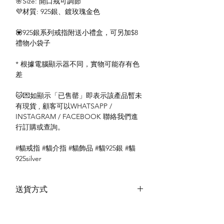
🌸Size: 開口戒可調節
💜材質: 925銀、鍍玫瑰金色
💟925銀系列戒指附送小禮盒，可另加$8
禮物小袋子
* 根據電腦顯示器不同，實物可能存有色
差
🐱💌如顯示「已售罄」即表示該產品暫未
有現貨 , 顧客可以WHATSAPP /
INSTAGRAM / FACEBOOK 聯絡我們進
行訂購或查詢。
#貓戒指 #貓介指 #貓飾品 #貓925銀 #貓
925silver
送貨方式
本地送貨
付款方式
本地取貨