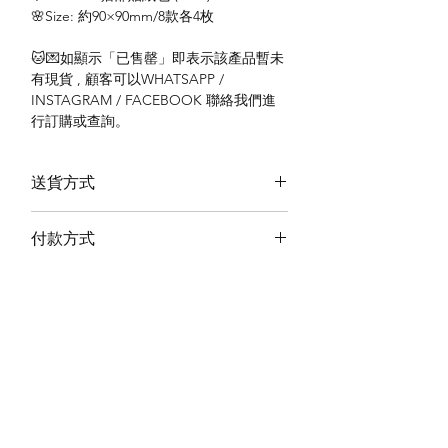
🌸Size: 約90×90mm/8款各4枚
🐱💌如顯示「已售罄」即表示該產品暫未
有現貨 , 顧客可以WHATSAPP /
INSTAGRAM / FACEBOOK 聯絡我們進
行訂購或查詢。
送貨方式
本地送貨
付款方式
本地取貨
以 PayMe 付款
退貨及退款政策
銀行轉帳
🐱貨物出門 恕不退換
🐱請勿棄單 不會退還款項
🐱門市與網店同步發售 可能會有缺貨情況
🐱預訂產品 可能會有缺貨情況
🐱如遇上缺貨 將於2日內全數退款
關於我們
付款方式
🐱不接急單 運輸和安排發貨需時 介意者
Instagram
送貨方式