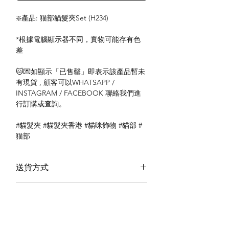
❇️產品: 猫部貓髮夾Set (H234)
*根據電腦顯示器不同，實物可能存有色
差
🐱💌如顯示「已售罄」即表示該產品暫未
有現貨 , 顧客可以WHATSAPP /
INSTAGRAM / FACEBOOK 聯絡我們進
行訂購或查詢。
#貓髮夾 #貓髮夾香港 #貓咪飾物 #貓部 #
猫部
送貨方式
本地送貨
付款方式
本地取貨
以 PayMe 付款
退貨及退款政策
銀行轉帳