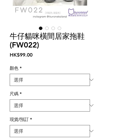
牛仔貓咪橫間居家拖鞋
(FW022)
價
HK$99.00
格
顏色
*
尺碼
*
現貨/預訂
*