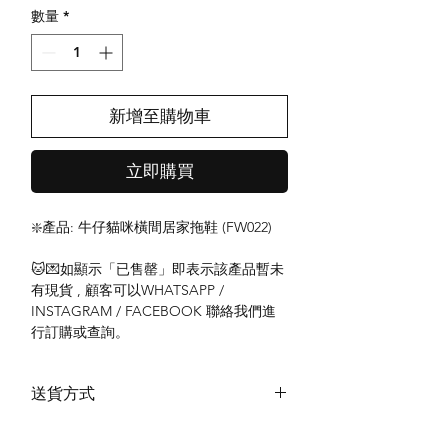
數量
*
新增至購物車
立即購買
❇️產品: 牛仔貓咪橫間居家拖鞋 (FW022)
🐱💌如顯示「已售罄」即表示該產品暫未
有現貨 , 顧客可以WHATSAPP /
INSTAGRAM / FACEBOOK 聯絡我們進
行訂購或查詢。
送貨方式
本地送貨