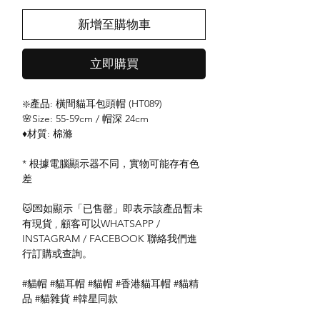
新增至購物車
立即購買
❇️產品: 橫間貓耳包頭帽 (HT089)
🌸Size: 55-59cm / 帽深 24cm
♦️材質: 棉滌
* 根據電腦顯示器不同，實物可能存有色
差
🐱💌如顯示「已售罄」即表示該產品暫未
有現貨 , 顧客可以WHATSAPP /
INSTAGRAM / FACEBOOK 聯絡我們進
行訂購或查詢。
#貓帽 #貓耳帽 #貓帽 #香港貓耳帽 #貓精
品 #貓雜貨 #韓星同款