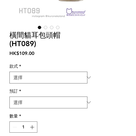
橫間貓耳包頭帽
(HT089)
價
HK$109.00
格
款式
*
預訂
*
數量
*