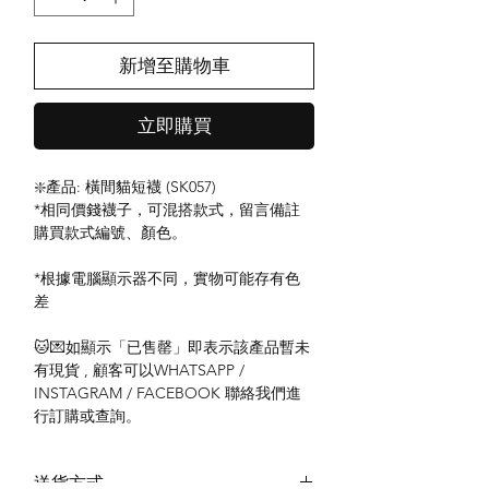
新增至購物車
立即購買
❇️產品: 橫間貓短襪 (SK057)
*相同價錢襪子，可混搭款式，留言備註
購買款式編號、顏色。
*根據電腦顯示器不同，實物可能存有色
差
🐱💌如顯示「已售罄」即表示該產品暫未
有現貨 , 顧客可以WHATSAPP /
INSTAGRAM / FACEBOOK 聯絡我們進
行訂購或查詢。
送貨方式