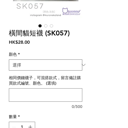
橫間貓短襪 (SK057)
價
HK$28.00
格
顏色
*
相同價錢襪子，可混搭款式，留言備註購
買款式編號、顏色。 (選填)
0/500
數量
*