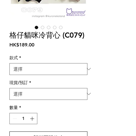
格仔貓咪冷背心 (C079)
價
HK$189.00
格
款式
*
現貨/預訂
*
數量
*