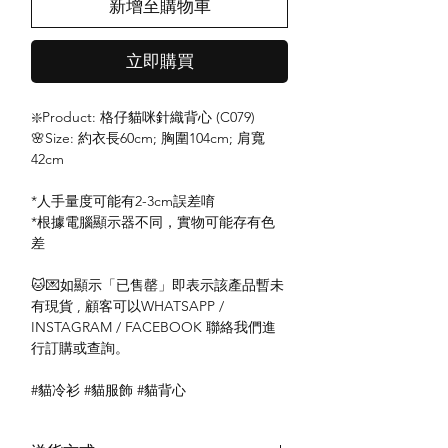
新增至購物車
立即購買
❇️Product: 格仔貓咪針織背心 (C079)
🌸Size: 約衣長60cm; 胸圍104cm; 肩寬
42cm
*人手量度可能有2-3cm誤差唷
*根據電腦顯示器不同，實物可能存有色
差
🐱💌如顯示「已售罄」即表示該產品暫未
有現貨 , 顧客可以WHATSAPP /
INSTAGRAM / FACEBOOK 聯絡我們進
行訂購或查詢。
#貓冷衫 #貓服飾 #貓背心