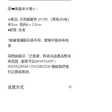
🐱❤️新版本大隻d ~
❇️產品: 月亮貓髮夾 (H139) ［黑色/白色］
🌸Size: 長約6 x 2.2cm
♦️材質: 合金
*根據電腦顯示器不同，實物可能存有色
差
🐱💌如顯示「已售罄」即表示該產品暫未
有現貨 , 顧客可以WHATSAPP /
INSTAGRAM / FACEBOOK 聯絡我們進
行訂購或查詢。
送貨方式
本地送貨
付款方式
本地取貨
以 PayMe 付款