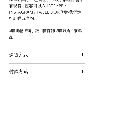
有現貨 , 顧客可以WHATSAPP /
INSTAGRAM / FACEBOOK 聯絡我們進
行訂購或查詢。
#貓飾物 #貓手鏈 #貓首飾 #貓雜貨 #貓精
品
送貨方式
本地送貨
付款方式
本地取貨
以 PayMe 付款
退貨及退款政策
銀行轉帳
🐱貨物出門 恕不退換
🐱請勿棄單 不會退還款項
🐱門市與網店同步發售 可能會有缺貨情況
🐱預訂產品 可能會有缺貨情況
🐱如遇上缺貨 將於2日內全數退款
關於我們
付款方式
🐱不接急單 運輸和安排發貨需時 介意者