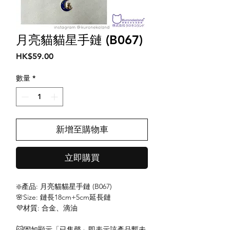
月亮貓貓星手鏈 (B067)
價
HK$59.00
格
數量
*
新增至購物車
立即購買
❇️產品: 月亮貓貓星手鏈 (B067)
🌸Size: 鏈長18cm+5cm延長鏈
💜材質: 合金、滴油
🐱💌如顯示「已售罄」即表示該產品暫未