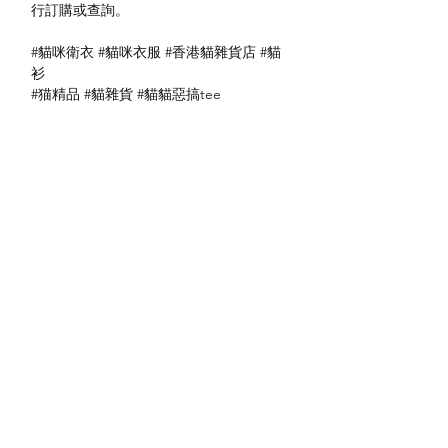
行訂購或查詢。
#貓咪衛衣 #貓咪衣服 #香港貓雜貨店 #貓
衫
#猫精品 #貓雜貨 #貓貓惡搞tee
送貨方式
本地送貨
付款方式
本地取貨
以 PayMe 付款
退貨及退款政策
銀行轉帳
🐱貨物出門 恕不退換
🐱請勿棄單 不會退還款項
🐱門市與網店同步發售 可能會有缺貨情況
🐱預訂產品 可能會有缺貨情況
🐱如遇上缺貨 將於2日內全數退款
關於我們
付款方式
🐱不接急單 運輸和安排發貨需時 介意者
Instagram
送貨方式
請慎重考慮
Facebook
退貨及退款政策