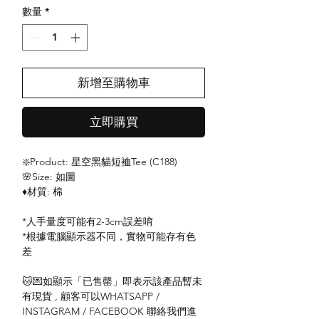
數量
*
新增至購物車
立即購買
❇️Product: 星空黑貓短裇Tee (C188)
🌸Size: 如圖
♦️材質: 棉
*人手量度可能有2-3cm誤差唷
*根據電腦顯示器不同，實物可能存有色
差
🐱💌如顯示「已售罄」即表示該產品暫未
有現貨 , 顧客可以WHATSAPP /
INSTAGRAM / FACEBOOK 聯絡我們進