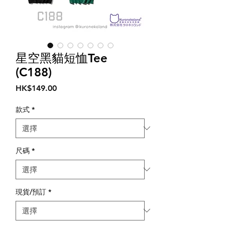
星空黑貓短恤Tee
(C188)
價
HK$149.00
格
款式
*
尺碼
*
現貨/預訂
*