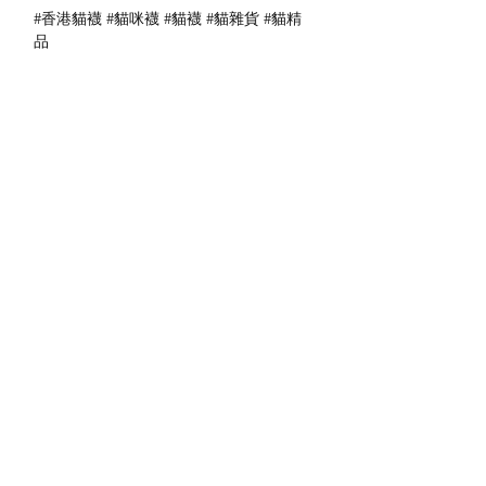
#香港貓襪 #貓咪襪 #貓襪 #貓雜貨 #貓精
品
送貨方式
本地送貨
付款方式
本地取貨
以 PayMe 付款
退貨及退款政策
銀行轉帳
🐱貨物出門 恕不退換
🐱請勿棄單 不會退還款項
🐱門市與網店同步發售 可能會有缺貨情況
🐱預訂產品 可能會有缺貨情況
🐱如遇上缺貨 將於2日內全數退款
關於我們
付款方式
🐱不接急單 運輸和安排發貨需時 介意者
Instagram
送貨方式
請慎重考慮
Facebook
退貨及退款政策
🐱本店不包郵
​BLOG
🐱平郵：請以Instagram/Whatsapp查詢
費用