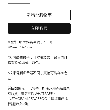
新增至購物車
立即購買
❇️產品: 明天做貓咪襪 (SK101)
🌸Size: 23-25cm
*相同價錢襪子，可混搭款式，留言備註
購買款式編號、顏色。
*根據電腦顯示器不同，實物可能存有色
差
🐱💌如顯示「已售罄」即表示該產品暫未
有現貨 , 顧客可以WHATSAPP /
INSTAGRAM / FACEBOOK 聯絡我們進
行訂購或查詢。