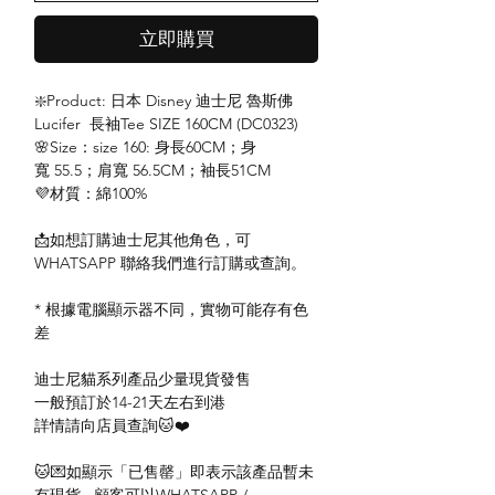
立即購買
❇️Product: 日本 Disney 迪士尼 魯斯佛
Lucifer 長袖Tee SIZE 160CM (DC0323)
🌸Size：size 160: 身長60CM；身
寬 55.5；肩寬 56.5CM；袖長51CM
💜材質：綿100%
📩如想訂購迪士尼其他角色，可
WHATSAPP 聯絡我們進行訂購或查詢。
* 根據電腦顯示器不同，實物可能存有色
差
迪士尼貓系列產品少量現貨發售
一般預訂於14-21天左右到港
詳情請向店員查詢🐱❤️
🐱💌如顯示「已售罄」即表示該產品暫未
有現貨 , 顧客可以WHATSAPP /